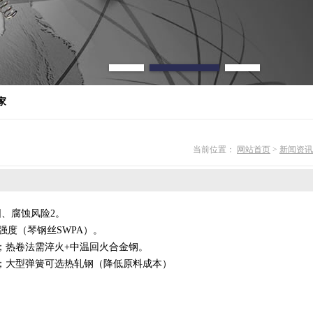
家
当前位置：
网站首页
>
新闻资讯
、腐蚀风险‌2。
劳强度（琴钢丝SWPA）‌。
；热卷法需淬火+中温回火合金钢‌。
‌；大型弹簧可选热轧钢（降低原料成本）‌