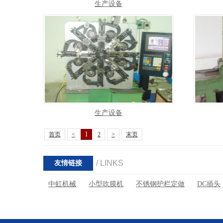
生产设备
生产设备
1
首页
<
2
>
末页
/ LINKS
友情链接
中虹机械
小型吹膜机
不锈钢护栏定做
DC插头