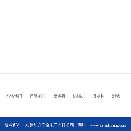
不锈钢门
弹簧加工
密炼机
沾锡机
潜水料
滑轨
版权所有：东莞和升五金电子有限公司 网址：
www.hstanhuang.com