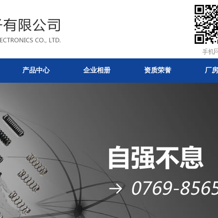
产品中心
企业相册
资质荣誉
厂
簧-东莞和升五