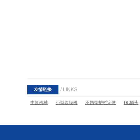
/ LINKS
友情链接
中虹机械
小型吹膜机
不锈钢护栏定做
DC插头