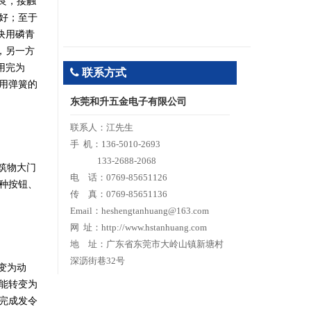
良，接触
好；至于
块用磷青
，另一方
用完为
联系方式
用弹簧的
东莞和升五金电子有限公司
联系人：江先生
手 机：136-5010-2693
133-2688-2068
筑物大门
电 话：0769-85651126
种按钮、
传 真：0769-85651136
Email：heshengtanhuang@163.com
网 址：http://www.hstanhuang.com
地 址：广东省东莞市大岭山镇新塘村
深沥街巷32号
变为动
能转变为
完成发令