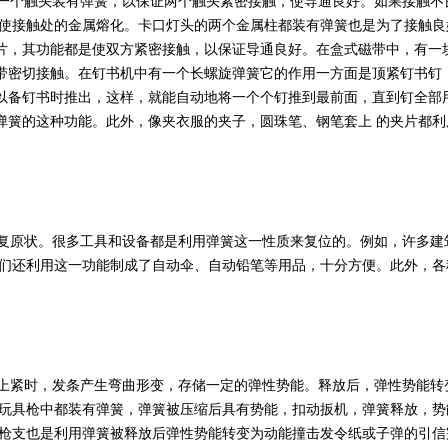
一个触头装有弹簧，以保证两个触头紧密接触，使导通良好。如果接触不
会使接触处的金属熔化。卡口灯头的两个金属柱都装有弹簧也是为了接触良
片，其功能都是使双方紧密接触，以保证导通良好。在盒式磁带中，有一
带密切接触。在钉书机中有一个长螺旋弹簧它的作用一方面是顶紧钉书钉
以备钉书时推出，这样，就能自动地将一个个钉推到最前面，直到钉全部
弹簧的这种功能。此外，像夹衣服的夹子，圆珠笔、钢笔套上 的夹片都利
复原状。很多工具和设备都是利用弹簧这一性质来复位的。例如，许多建
人们还利用这一功能制成了自动伞、自动铅笔等用品，十分方便。此外，各
上紧时，发条产生弯曲形变，存储一定的弹性势能。释放后，弹性势能转
多玩具枪中都装有弹簧，弹簧被压缩后具有势能，扣动扳机，弹簧释放，势
用枪支也是利用弹簧被释放后弹性势能转变为动能撞击发令纸或子弹的引信