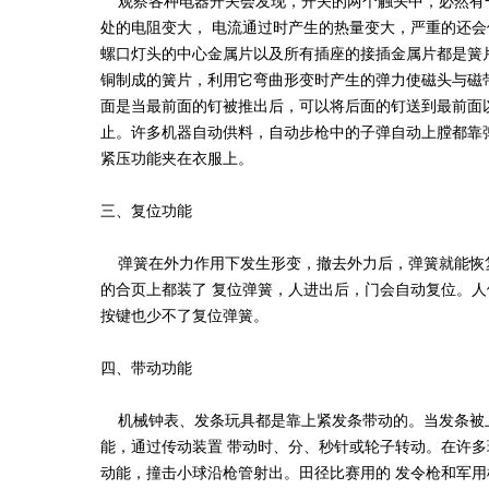
观察各种电器开关会发现，开关的两个触头中，必然有
处的电阻变大， 电流通过时产生的热量变大，严重的还
螺口灯头的中心金属片以及所有插座的接插金属片都是簧
铜制成的簧片，利用它弯曲形变时产生的弹力使磁头与磁
面是当最前面的钉被推出后，可以将后面的钉送到最前面
止。许多机器自动供料，自动步枪中的子弹自动上膛都靠
紧压功能夹在衣服上。
三、复位功能
弹簧在外力作用下发生形变，撤去外力后，弹簧就能恢
的合页上都装了 复位弹簧，人进出后，门会自动复位。
按键也少不了复位弹簧。
四、带动功能
机械钟表、发条玩具都是靠上紧发条带动的。当发条被
能，通过传动装置 带动时、分、秒针或轮子转动。在许
动能，撞击小球沿枪管射出。田径比赛用的 发令枪和军